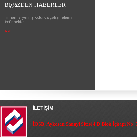
Bï¿½ZDEN HABERLER
İLETİŞİM
İOSB. Aykosan Sanayi Sitesi 4 D Blok İçkapı No :